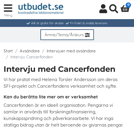
0
Meny
Logga
Sök
in
Allt är gratis för skolan
Fri frakt & snabb leverans
/
Bli
Ämne/Tema/Årskurs
medlem
Start
Avsändare
Intervjuer med avsändare
Intervju Cancerfonden
Intervju med Cancerfonden
Vi har pratat med Helena Torsler Andersson om deras
SFI-projekt och Cancerfondens verksamhet och syfte.
Kan du berätta lite mer om er verksamhet
Cancerfonden är en ideell organisation. Pengarna vi
samlar in används till forskningsfinansiering,
kunskapsspridning och påverkansarbete. Vi har inga
statliga bidrag utan är helt beroende av givarnas pengar.