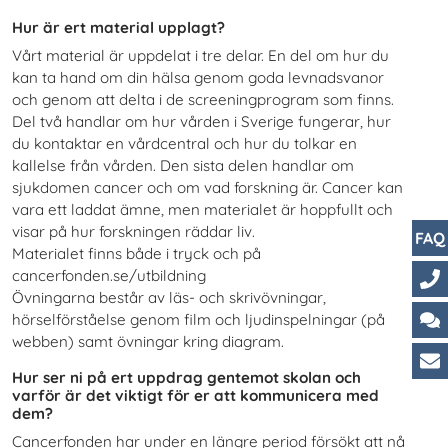
Hur är ert material upplagt?
Vårt material är uppdelat i tre delar. En del om hur du
kan ta hand om din hälsa genom goda levnadsvanor
och genom att delta i de screeningprogram som finns.
Del två handlar om hur vården i Sverige fungerar, hur
du kontaktar en vårdcentral och hur du tolkar en
kallelse från vården. Den sista delen handlar om
sjukdomen cancer och om vad forskning är. Cancer kan
vara ett laddat ämne, men materialet är hoppfullt och
visar på hur forskningen räddar liv.
FAQ
Materialet finns både i tryck och på
cancerfonden.se/utbildning
Övningarna består av läs- och skrivövningar,
Ko
hörselförståelse genom film och ljudinspelningar (på
webben) samt övningar kring diagram.
Ch
Hur ser ni på ert uppdrag gentemot skolan och
Ku
varför är det viktigt för er att kommunicera med
dem?
Cancerfonden har under en längre period försökt att nå