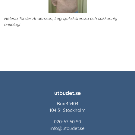
Helena Torsler Andersson, Leg. sjuksköterska och sakkunnig
onkologi
utbudet.se
Box 45404
104 31 Stockholm
020-67 60 50
info@utbudet.se