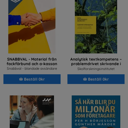
SNABBVAL - Material från
Analytisk textkompetens –
fackförbund och a-kassan
problemdrivet skrivande i
samhällsvetenskapliga och
Snabbval - blandade avsändare
Skolforskningsinstitutet
humanistiska ämnen
Beställ 0kr
Beställ 0kr