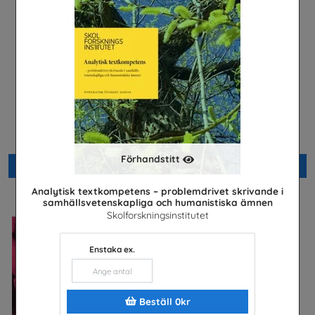
Är du säker? högstadiet,
Säkerhet och järnväg – om
lärarhandledning
risker med spårspring
Unga Forskare
Trafikverket
Förhandstitt
Beställ 0kr
Beställ 0kr
Analytisk textkompetens – problemdrivet skrivande i
samhällsvetenskapliga och humanistiska ämnen
Skolforskningsinstitutet
Enstaka ex.
Beställ 0kr