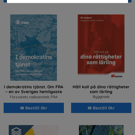
I demokratins tjänst. Om FRA
Håll koll på dina rättigheter
– en av Sveriges hemligaste
som lärling
arbetsplatser
Byggnads
Försvarets radioanstalt, FRA
Beställ 0kr
Beställ 0kr