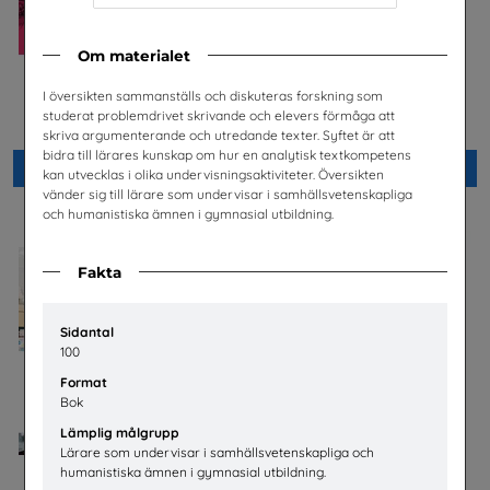
Om materialet
Säkra svar om hiv
Checklista för undervisning
I översikten sammanställs och diskuteras forskning som
om pornografi
Riksförbundet Noaks Ark
studerat problemdrivet skrivande och elevers förmåga att
Unizon
skriva argumenterande och utredande texter. Syftet är att
bidra till lärares kunskap om hur en analytisk textkompetens
Beställ 0kr
Beställ 0kr
kan utvecklas i olika undervisningsaktiviteter. Översikten
vänder sig till lärare som undervisar i samhällsvetenskapliga
och humanistiska ämnen i gymnasial utbildning.
Fakta
Sidantal
100
Format
Bok
Lämplig målgrupp
Lärare som undervisar i samhällsvetenskapliga och
humanistiska ämnen i gymnasial utbildning.