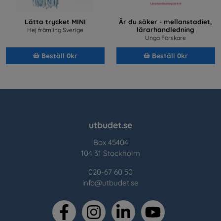
Lätta trycket MINI
Är du säker - mellanstadiet,
lärarhandledning
Hej främling Sverige
Unga Forskare
Beställ 0kr
Beställ 0kr
utbudet.se
Box 45404
104 31 Stockholm
020-67 60 50
info@utbudet.se
facebook
instagram
linkedin
youtube