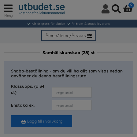
0
Meny
Logga
Sök
in
Allt är gratis för skolan
Fri frakt & snabb leverans
/
Bli
Ämne/Tema/Årskurs
medlem
Samhällskunskap (28) st
Snabb-beställning - om du vill ha allt som visas nedan
använder du denna beställningsruta.
Klassupps. (à 34
st)
Enstaka ex.
Lägg till i varukorg