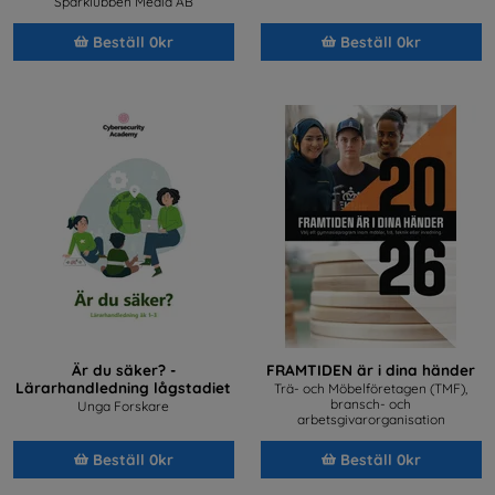
Sparklubben Media AB
Beställ 0kr
Beställ 0kr
Är du säker? -
FRAMTIDEN är i dina händer
Lärarhandledning lågstadiet
Trä- och Möbelföretagen (TMF),
bransch- och
Unga Forskare
arbetsgivarorganisation
Beställ 0kr
Beställ 0kr