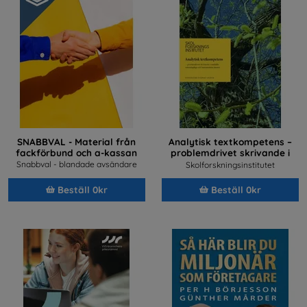
SNABBVAL - Material från
Analytisk textkompetens –
fackförbund och a-kassan
problemdrivet skrivande i
samhällsvetenskapliga och
Snabbval - blandade avsändare
Skolforskningsinstitutet
humanistiska ämnen
Beställ 0kr
Beställ 0kr