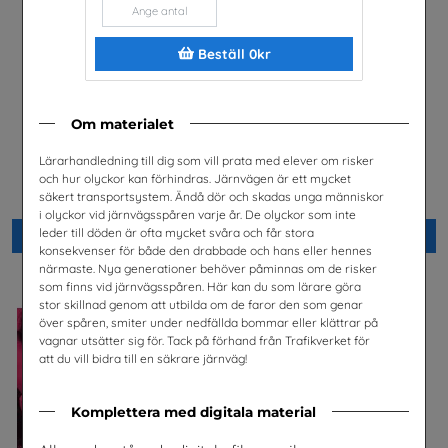
Beställ 0kr
Om materialet
Lärarhandledning till dig som vill prata med elever om risker
Är du säker? högstadiet,
Säkerhet och järnväg – om
och hur olyckor kan förhindras. Järnvägen är ett mycket
lärarhandledning
risker med spårspring
säkert transportsystem. Ändå dör och skadas unga människor
Unga Forskare
Trafikverket
i olyckor vid järnvägsspåren varje år. De olyckor som inte
leder till döden är ofta mycket svåra och får stora
Beställ 0kr
Beställ 0kr
konsekvenser för både den drabbade och hans eller hennes
närmaste. Nya generationer behöver påminnas om de risker
som finns vid järnvägsspåren. Här kan du som lärare göra
stor skillnad genom att utbilda om de faror den som genar
över spåren, smiter under nedfällda bommar eller klättrar på
vagnar utsätter sig för. Tack på förhand från Trafikverket för
att du vill bidra till en säkrare järnväg!
Komplettera med digitala material