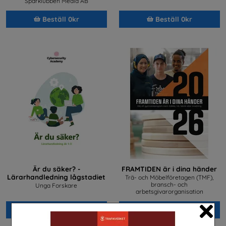
Sparklubben Media AB
Beställ 0kr
Beställ 0kr
Är du säker? -
FRAMTIDEN är i dina händer
Lärarhandledning lågstadiet
Trä- och Möbelföretagen (TMF),
bransch- och
Unga Forskare
arbetsgivarorganisation
Beställ 0kr
Beställ 0kr