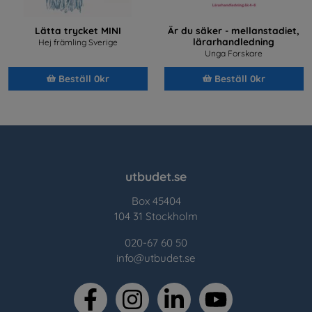
Lätta trycket MINI
Är du säker - mellanstadiet,
lärarhandledning
Hej främling Sverige
Unga Forskare
Beställ 0kr
Beställ 0kr
utbudet.se
Box 45404
104 31 Stockholm
020-67 60 50
info@utbudet.se
facebook
instagram
linkedin
youtube