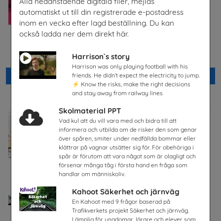
Alla nedanstående digitala filer, mejlas
automatiskt ut till din registrerade e-postadress
inom en vecka efter lagd beställning. Du kan
också ladda ner dem direkt här.
Säkra svar om hiv
Checklista för undervisning
om pornografi
Riksförbundet Noaks Ark
Harrison`s story
Unizon
Harrison was only playing football with his
friends. He didn’t expect the electricity to jump.
Beställ 0kr
Beställ 0kr
⚡ Know the risks, make the right decisions
and stay away from railway lines
Skolmaterial PPT
Vad kul att du vill vara med och bidra till att
informera och utbilda om de risker den som genar
över spåren, smiter under nedfällda bommar eller
klättrar på vagnar utsätter sig för. För obehöriga i
spår är förutom att vara något som är olagligt och
försenar många tåg i första hand en fråga som
handlar om människoliv.
Kahoot Säkerhet och järnväg
En Kahoot med 9 frågor baserad på
Trafikverkets projekt Säkerhet och järnväg.
Lämplig för ungdomar, lärare och elever som