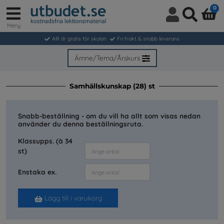
0
Meny
Logga
Sök
in
Allt är gratis för skolan
Fri frakt & snabb leverans
/
Bli
Ämne/Tema/Årskurs
medlem
Samhällskunskap (28) st
Snabb-beställning - om du vill ha allt som visas nedan
använder du denna beställningsruta.
Klassupps. (à 34
st)
Enstaka ex.
Lägg till i varukorg