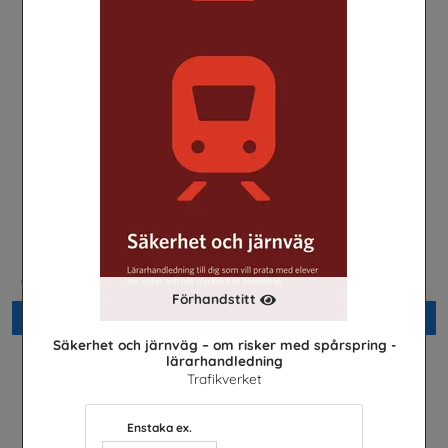
Cl
Den Gröna Frihetsrörelsen
Direkt nr 2/2026
Centerpartiets Ungdomsförbund
Läkare Utan Gränser
Förhandstitt
Beställ 0kr
Beställ 0kr
Säkerhet och järnväg – om risker med spårspring -
lärarhandledning
Trafikverket
Enstaka ex.