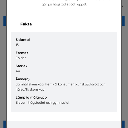
Jobba på apotek
Mer än en fluga -
går på högstadiet och uppåt.
Lärarhandledning om barns
Sveriges Apoteksförening
och ungas trygghet på nätet
Plan International Sverige
Beställ 0kr
Beställ 0kr
Fakta
Sidantal
13
Format
Folder
Storlek
A4
Ämne(n)
Samhällskunskap, Hem- & konsumentkunskap, Idrott och
hälsa/livskunskap
Lämplig målgrupp
Elever i högstadiet och gymnasiet
Hur fungerar den svenska
Bli polis!
arbetsmarknaden?
Polismyndigheten
LO
Beställ 0kr
Beställ 0kr