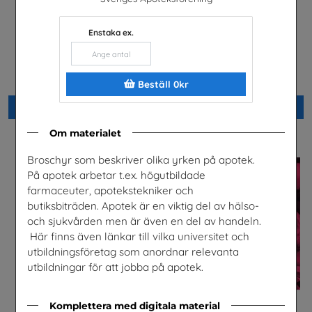
Enstaka ex.
Direkt nr 2/2026
Är du säker? högstadiet,
lärarhandledning
Läkare Utan Gränser
Unga Forskare
Beställ 0kr
Beställ 0kr
Beställ 0kr
Om materialet
Broschyr som beskriver olika yrken på apotek.
På apotek arbetar t.ex. högutbildade
farmaceuter, apotekstekniker och
butiksbiträden. Apotek är en viktig del av hälso-
och sjukvården men är även en del av handeln.
Här finns även länkar till vilka universitet och
utbildningsföretag som anordnar relevanta
utbildningar för att jobba på apotek.
Komplettera med digitala material