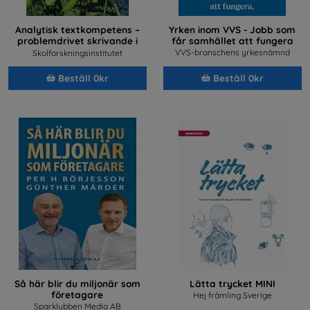
Analytisk textkompetens –
Yrken inom VVS - Jobb som
problemdrivet skrivande i
får samhället att fungera
samhällsvetenskapliga och
VVS-branschens yrkesnämnd
Skolforskningsinstitutet
humanistiska ämnen
Beställ 0kr
Beställ 0kr
Så här blir du miljonär som
Lätta trycket MINI
företagare
Hej främling Sverige
Sparklubben Media AB