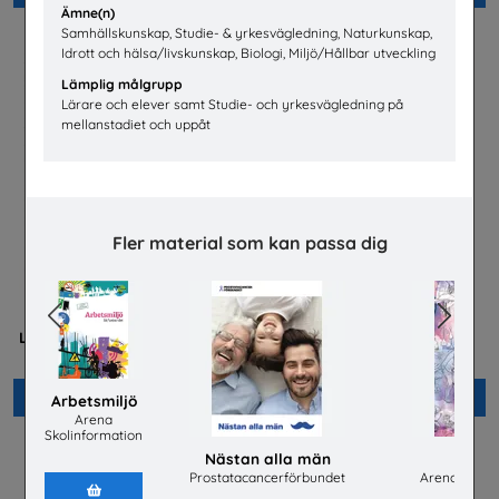
Ämne(n)
Samhällskunskap, Studie- & yrkesvägledning, Naturkunskap,
Idrott och hälsa/livskunskap, Biologi, Miljö/Hållbar utveckling
Lämplig målgrupp
Lärare och elever samt Studie- och yrkesvägledning på
mellanstadiet och uppåt
Fler material som kan passa dig
Previous
Next
Mer än en fluga -
Hur fungerar den svenska
Lärarhandledning om barns
arbetsmarknaden?
och ungas trygghet på nätet
LO
Plan International Sverige
Beställ 0kr
Beställ 0kr
Arbetsmiljö
Arena
Skolinformation
Nästan alla män
Arbe
Prostatacancerförbundet
Arena Skoli