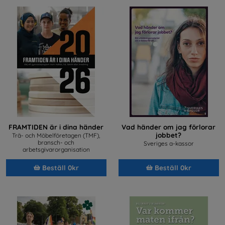
FRAMTIDEN är i dina händer
Vad händer om jag förlorar
jobbet?
Trä- och Möbelföretagen (TMF),
bransch- och
Sveriges a-kassor
arbetsgivarorganisation
Beställ 0kr
Beställ 0kr