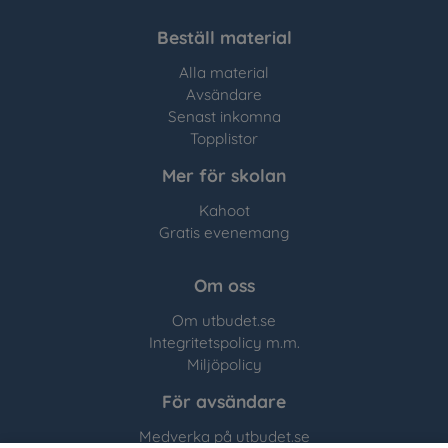
Beställ material
Alla material
Avsändare
Senast inkomna
Topplistor
Mer för skolan
Kahoot
Gratis evenemang
Om oss
Om utbudet.se
Integritetspolicy m.m.
Miljöpolicy
För avsändare
Medverka på utbudet.se