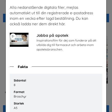
Säkerhet och järnväg – om
Säkra svar om hiv
risker med spårspring
Riksförbundet Noaks Ark
Alla nedanstående digitala filer, mejlas
Trafikverket
automatiskt ut till din registrerade e-postadress
Beställ 0kr
Beställ 0kr
inom en vecka efter lagd beställning. Du kan
också ladda ner dem direkt här.
Jobba på apotek
Inspirationsfilm för dej som funderar på att
utbilda dig till farmaceut och arbeta inom
apoteksbranschen.
Fakta
Sidantal
8
Format
Checklista för undervisning
Jobba på apotek
om pornografi
Broschyr
Sveriges Apoteksförening
Unizon
Storlek
A5
Beställ 0kr
Beställ 0kr