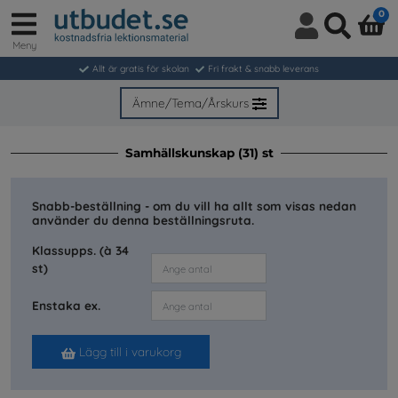
0
Meny
Logga
Sök
in
Allt är gratis för skolan
Fri frakt & snabb leverans
/
Bli
Ämne/Tema/Årskurs
medlem
Samhällskunskap (31) st
Snabb-beställning - om du vill ha allt som visas nedan
använder du denna beställningsruta.
Klassupps. (à 34
st)
Enstaka ex.
Lägg till i varukorg