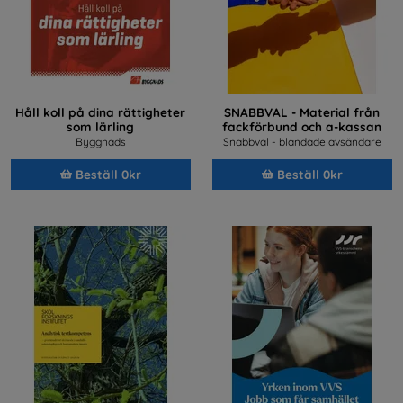
Håll koll på dina rättigheter
SNABBVAL - Material från
som lärling
fackförbund och a-kassan
Byggnads
Snabbval - blandade avsändare
Beställ 0kr
Beställ 0kr