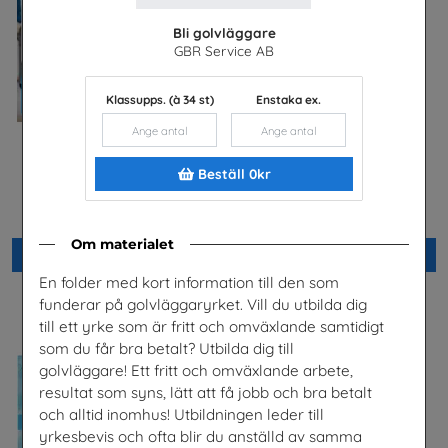
Bli golvläggare
GBR Service AB
Klassupps. (à 34 st)
Enstaka ex.
Beställ 0kr
Bli kyl- och
Yrkessvenska fiber och
värmepumpstekniker och
stadsnät
jobba med framtidens teknik
Sobona
SKVP Info & Service AB
Om materialet
Beställ 0kr
Beställ 0kr
En folder med kort information till den som
funderar på golvläggaryrket. Vill du utbilda dig
till ett yrke som är fritt och omväxlande samtidigt
som du får bra betalt? Utbilda dig till
golvläggare! Ett fritt och omväxlande arbete,
resultat som syns, lätt att få jobb och bra betalt
och alltid inomhus! Utbildningen leder till
yrkesbevis och ofta blir du anställd av samma