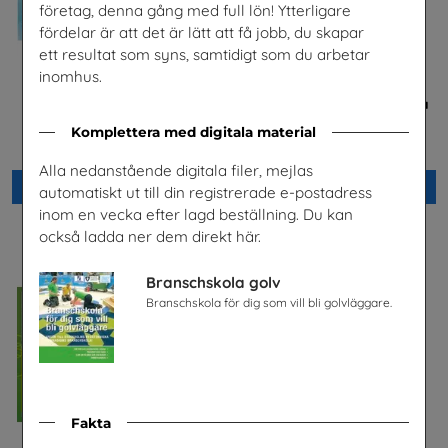
företag, denna gång med full lön! Ytterligare
fördelar är att det är lätt att få jobb, du skapar
ett resultat som syns, samtidigt som du arbetar
inomhus.
El- och energiprogrammet,
Bostäder, hyror och historia
Arabiska
Hyresgästföreningen
Komplettera med digitala material
Installatörsföretagen Service i
Sverige AB
Alla nedanstående digitala filer, mejlas
Beställ 0kr
Beställ 0kr
automatiskt ut till din registrerade e-postadress
inom en vecka efter lagd beställning. Du kan
också ladda ner dem direkt här.
Branschskola golv
Branschskola för dig som vill bli golvläggare.
Fakta