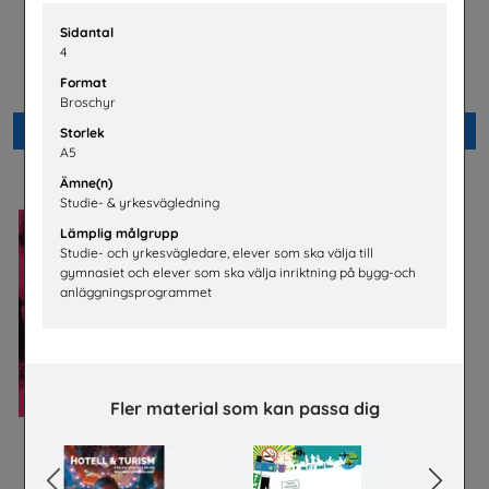
Sidantal
Lastbilschaufför-Ett
Möjligheter med el- och
4
framtidsjobb
energiprogrammet
TYA
Installatörsföretagen Service i
Format
Sverige AB
Broschyr
Beställ 0kr
Beställ 0kr
Storlek
A5
Ämne(n)
Studie- & yrkesvägledning
Lämplig målgrupp
Studie- och yrkesvägledare, elever som ska välja till
gymnasiet och elever som ska välja inriktning på bygg-och
anläggningsprogrammet
Fler material som kan passa dig
Säkra svar om hiv
Checklista för undervisning
om pornografi
Riksförbundet Noaks Ark
Previous
Next