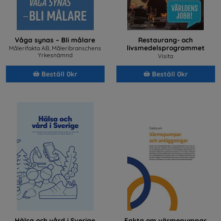
Våga synas – Bli målare
Restaurang- och
livsmedelsprogrammet
Målerifakta AB, Måleribranschens
Yrkesnämnd
Visita
Beställ 0kr
Beställ 0kr
Hälsa och vård i Sverige
Fakta om värmepumpar