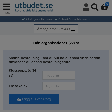
0
Meny
Logga
Sök
in
Allt är gratis för skolan
Fri frakt & snabb leverans
/
Bli
Ämne/Tema/Årskurs
medlem
Från organisationer (27) st
Snabb-beställning - om du vill ha allt som visas nedan
använder du denna beställningsruta.
Klassupps. (à 34
st)
Enstaka ex.
Lägg till i varukorg