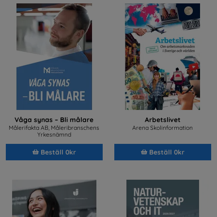
Våga synas – Bli målare
Arbetslivet
Målerifakta AB, Måleribranschens
Arena Skolinformation
Yrkesnämnd
Beställ 0kr
Beställ 0kr