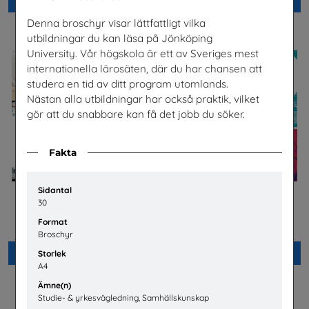
Beställ 0kr
Beställ 0kr
Denna broschyr visar lättfattligt vilka
utbildningar du kan läsa på Jönköping
University. Vår högskola är ett av Sveriges mest
internationella lärosäten, där du har chansen att
studera en tid av ditt program utomlands.
Nästan alla utbildningar har också praktik, vilket
gör att du snabbare kan få det jobb du söker.
Fakta
Sidantal
30
Jobba på apotek
Bygg- och
anläggningsprogrammet
Sveriges Apoteksförening
Format
Byggbranschens yrkesnämnd
Broschyr
Beställ 0kr
Beställ 0kr
Storlek
A4
Ämne(n)
Studie- & yrkesvägledning, Samhällskunskap