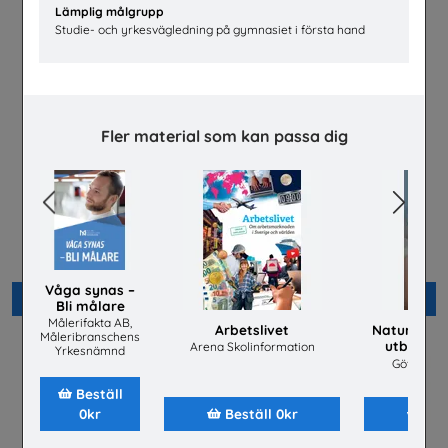
Lämplig målgrupp
Studie- och yrkesvägledning på gymnasiet i första hand
Fler material som kan passa dig
Previous
Next
Flygteknikutbildning på
Välkommen hem till
gymnasieskolan
fastighetsbranschen
TYA
Fastighetsbranschens
Utbildningsnämnd
Våga synas –
Beställ 0kr
Beställ 0kr
Bli målare
Målerifakta AB,
Arbetslivet
Naturveten
Måleribranschens
utbildni
Arena Skolinformation
Yrkesnämnd
2026
Göteborgs
Beställ
0kr
Beställ 0kr
Bes