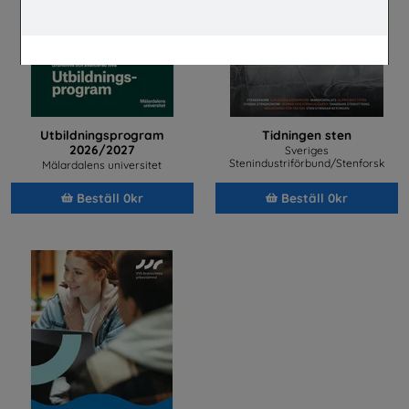
Utbildningsprogram
Tidningen sten
2026/2027
Sveriges
Stenindustriförbund/Stenforsk
Mälardalens universitet
Beställ 0kr
Beställ 0kr