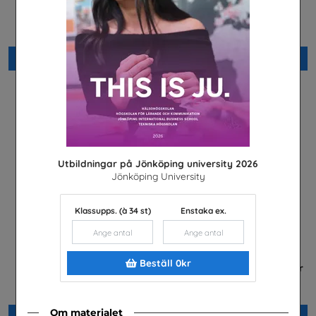
Arabiska
framtidsjobb
Installatörsföretagen Service i
TYA
Sverige AB
Beställ 0kr
Beställ 0kr
Utbildningar på Jönköping university 2026
Jönköping University
Klassupps. (à 34 st)
Enstaka ex.
Beställ 0kr
Fordonstekniker
Betald praktik som ingenjör
(Plansch)
Volkswagen Group Sverige
Tekniksprånget
Om materialet