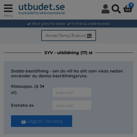
0
Meny
Logga
Sök
in
Allt är gratis för skolan
Fri frakt & snabb leverans
/
Bli
Ämne/Tema/Årskurs
medlem
SYV - utbildning (17) st
Snabb-beställning - om du vill ha allt som visas nedan
använder du denna beställningsruta.
Klassupps. (à 34
st)
Enstaka ex.
Lägg till i varukorg