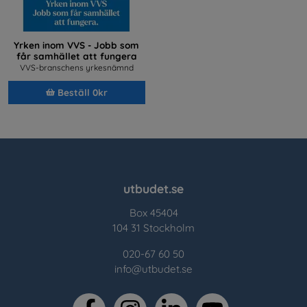
Yrken inom VVS - Jobb som
får samhället att fungera
VVS-branschens yrkesnämnd
Beställ 0kr
utbudet.se
Box 45404
104 31 Stockholm
020-67 60 50
info@utbudet.se
facebook
instagram
linkedin
youtube