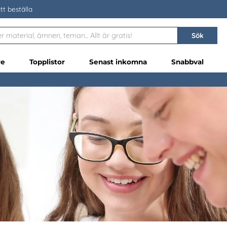
tt beställa
Sök
re
Topplistor
Senast inkomna
Snabbval