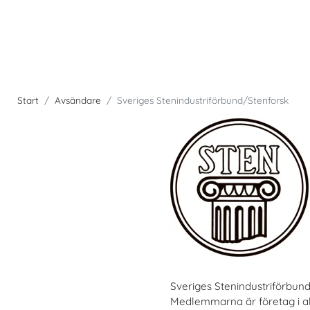
Start
Avsändare
Sveriges Stenindustriförbund/Stenforsk
Sveriges Stenindustriförbund
Medlemmarna är företag i all