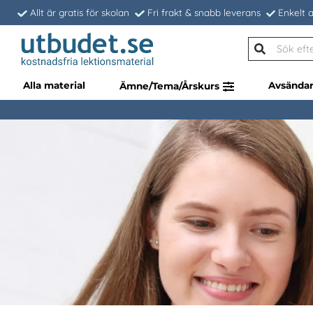
Allt är gratis för skolan
Fri frakt & snabb leverans
Enkelt a
Alla material
Avsända
Ämne/Tema/Årskurs