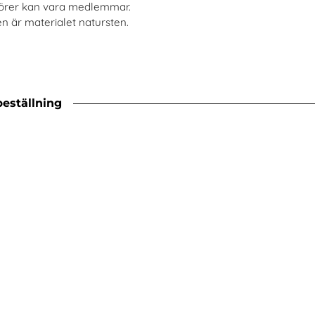
törer kan vara medlemmar.
r materialet natursten.
beställning