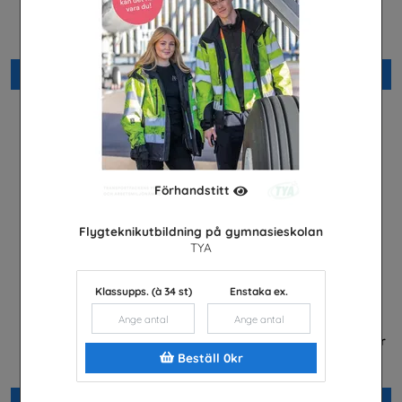
Arabiska
framtidsjobb
Installatörsföretagen Service i
TYA
Sverige AB
Beställ 0kr
Beställ 0kr
Förhandstitt
Flygteknikutbildning på gymnasieskolan
TYA
Klassupps. (à 34 st)
Enstaka ex.
Fordonstekniker
Betald praktik som ingenjör
(Plansch)
Volkswagen Group Sverige
Beställ 0kr
Tekniksprånget