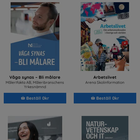
Våga synas – Bli målare
Arbetslivet
Målerifakta AB, Måleribranschens
Arena Skolinformation
Yrkesnämnd
Beställ 0kr
Beställ 0kr