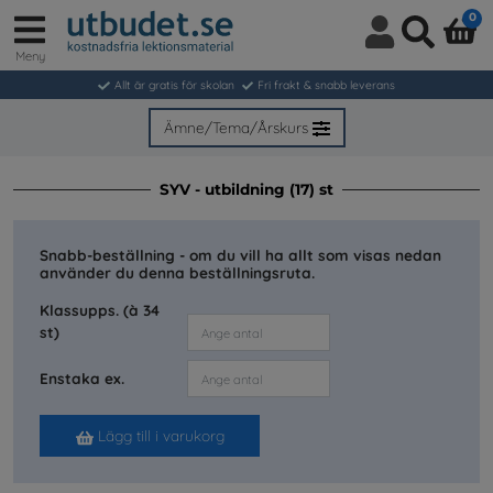
0
Meny
Logga
Sök
in
Allt är gratis för skolan
Fri frakt & snabb leverans
/
Bli
Ämne/Tema/Årskurs
medlem
SYV - utbildning (17) st
Snabb-beställning - om du vill ha allt som visas nedan
använder du denna beställningsruta.
Klassupps. (à 34
st)
Enstaka ex.
Lägg till i varukorg