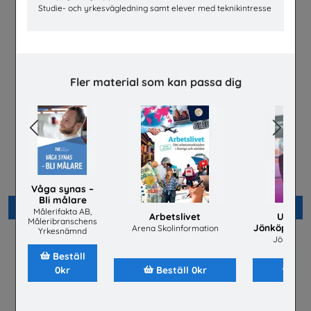
Studie- och yrkesvägledning samt elever med teknikintresse
Fler material som kan passa dig
Previous
Next
Flygteknikutbildning på
Välkommen hem till
gymnasieskolan
fastighetsbranschen
TYA
Fastighetsbranschens
Utbildningsnämnd
Våga synas –
Bli målare
Beställ 0kr
Beställ 0kr
Målerifakta AB,
Arbetslivet
Utbild
Måleribranschens
Jönköping u
Arena Skolinformation
Yrkesnämnd
Jönköping
Beställ
0kr
Beställ 0kr
Bes