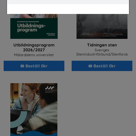
Utbildningsprogram
Tidningen sten
2026/2027
Sveriges
Stenindustriförbund/Stenforsk
Mälardalens universitet
Beställ 0kr
Beställ 0kr