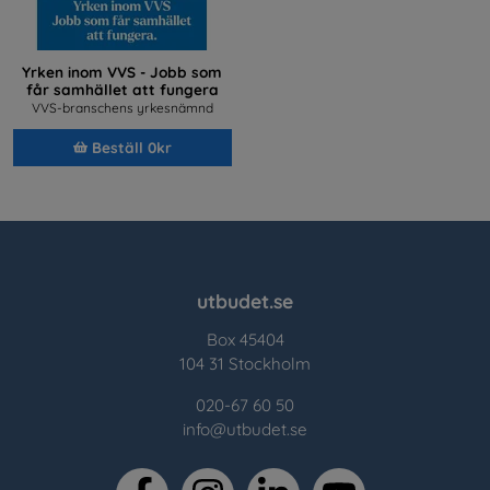
Yrken inom VVS - Jobb som
får samhället att fungera
VVS-branschens yrkesnämnd
Beställ 0kr
utbudet.se
Box 45404
104 31 Stockholm
020-67 60 50
info@utbudet.se
facebook
instagram
linkedin
youtube