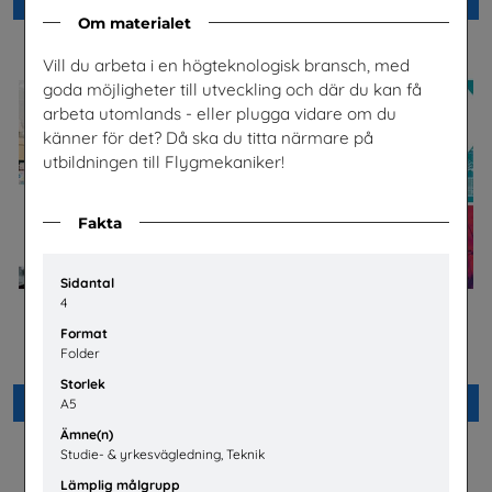
Beställ 0kr
Beställ 0kr
Om materialet
Vill du arbeta i en högteknologisk bransch, med
goda möjligheter till utveckling och där du kan få
arbeta utomlands - eller plugga vidare om du
känner för det? Då ska du titta närmare på
utbildningen till Flygmekaniker!
Fakta
Sidantal
4
Jobba på apotek
Bygg- och
Format
anläggningsprogrammet
Sveriges Apoteksförening
Folder
Byggbranschens yrkesnämnd
Storlek
Beställ 0kr
Beställ 0kr
A5
Ämne(n)
Studie- & yrkesvägledning, Teknik
Lämplig målgrupp