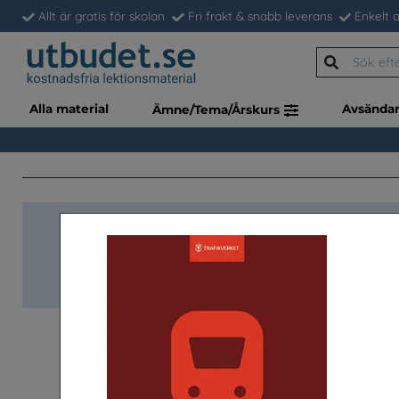
Allt är gratis för skolan
Fri frakt & snabb leverans
Enkelt a
Alla material
Avsända
Ämne/Tema/Årskurs
Snabb-beställnin
Klassupps. (à 34 st)