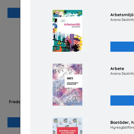
Beställ 0kr
Arbetsmiljö
Arena Skolinf
Arbete
Arena Skolinf
Fredsakademin - Metodmaterial om hållbar
fred och säkerhet
Svenska Freds
Bostäder, h
Beställ 0kr
Hyresgästför