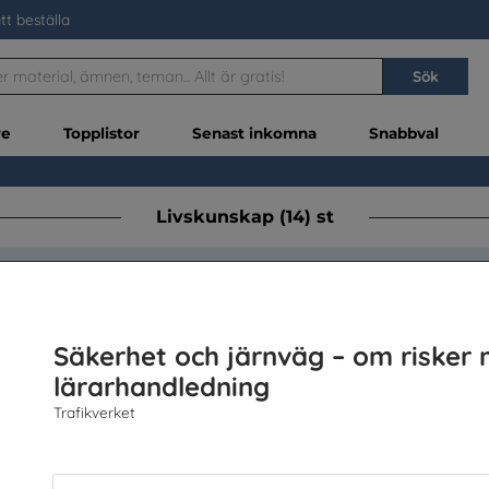
tt beställa
Sök
re
Topplistor
Senast inkomna
Snabbval
Livskunskap (14) st
g - om du vill ha allt som visas nedan använder du denna 
Enstaka ex.
Läg
Säkerhet och järnväg – om risker 
lärarhandledning
Trafikverket