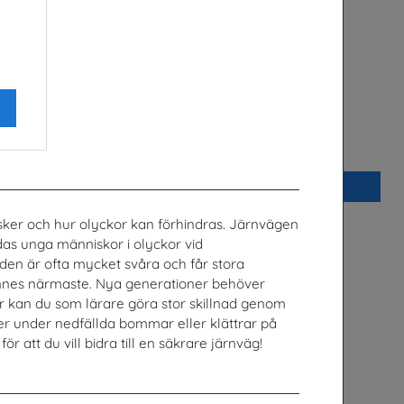
Arbetslivet
n
Arena Skolinformation
Beställ 0kr
isker och hur olyckor kan förhindras. Järnvägen
as unga människor i olyckor vid
öden är ofta mycket svåra och får stora
nnes närmaste. Nya generationer behöver
r kan du som lärare göra stor skillnad genom
er under nedfällda bommar eller klättrar på
ör att du vill bidra till en säkrare järnväg!