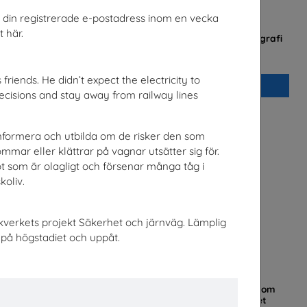
ill din registrerade e-postadress inom en vecka
 här.
v
Checklista för undervisning om pornografi
rk
Unizon
friends. He didn’t expect the electricity to
Beställ 0kr
ecisions and stay away from railway lines
t informera och utbilda om de risker den som
mar eller klättrar på vagnar utsätter sig för.
t som är olagligt och försenar många tåg i
oliv.
kverkets projekt Säkerhet och järnväg. Lämplig
på högstadiet och uppåt.
t
Mer än en fluga - Lärarhandledning om
barns och ungas trygghet på nätet