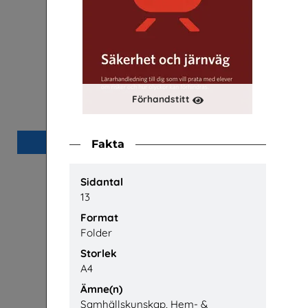
Förhandstitt
Arbetsmiljö
Arena Skolinformation
P
Beställ 0kr
Fakta
Sidantal
13
Format
Folder
Storlek
A4
Ämne(n)
Samhällskunskap, Hem- &