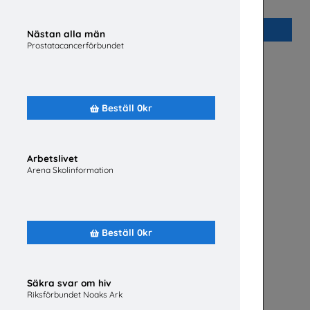
Plan International Sverige
Beställ 0kr
Nästan alla män
Prostatacancerförbundet
Beställ 0kr
Arbetslivet
Arena Skolinformation
Beställ 0kr
Säkra svar om hiv
Riksförbundet Noaks Ark