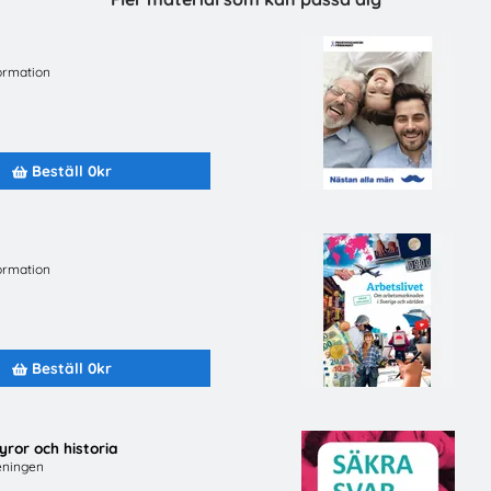
Beställ 0kr
Beställ 0kr
ormation
Beställ 0kr
ormation
Beställ 0kr
Lätta trycket MINI
Hej främling Sverige
yror och historia
Beställ 0kr
eningen