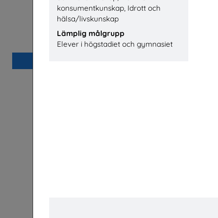
konsumentkunskap, Idrott och
hälsa/livskunskap
Bostäder, hyror och historia
Säkerhet 
Lämplig målgrupp
Hyresgästföreningen
Elever i högstadiet och gymnasiet
Beställ 0kr
Jobba på apotek
Sveriges Apoteksförening