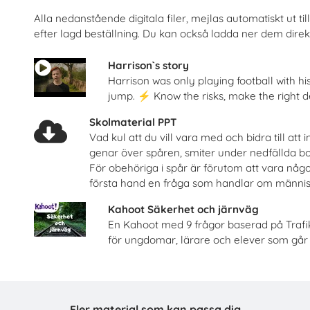
Alla nedanstående digitala filer, mejlas automatiskt ut t
efter lagd beställning. Du kan också ladda ner dem direkt
och järnväg – om risker med
Säkra svar om hi
spårspring
Riksförbundet Noaks A
Trafikverket
Harrison`s story
Harrison was only playing football with his 
Beställ 0kr
Beställ 0kr
jump. ⚡ Know the risks, make the right d
Skolmaterial PPT
Vad kul att du vill vara med och bidra till at
genar över spåren, smiter under nedfällda bom
För obehöriga i spår är förutom att vara någo
första hand en fråga som handlar om människ
Kahoot Säkerhet och järnväg
En Kahoot med 9 frågor baserad på Trafi
för ungdomar, lärare och elever som går 
Celiaki
En match för live
Fria Bröd AB
Tobiasregistret
Fler material som kan passa dig