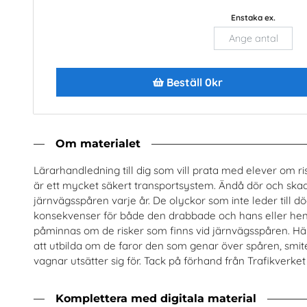
Enstaka ex.
Beställ 0kr
Nästan alla män
Arbete
rostatacancerförbundet
Arena Skolinformatio
Beställ 0kr
Beställ 0kr
Om materialet
Lärarhandledning till dig som vill prata med elever om r
är ett mycket säkert transportsystem. Ändå dör och skad
järnvägsspåren varje år. De olyckor som inte leder till d
konsekvenser för både den drabbade och hans eller he
påminnas om de risker som finns vid järnvägsspåren. Hä
att utbilda om de faror den som genar över spåren, smit
vagnar utsätter sig för. Tack på förhand från Trafikverket f
Komplettera med digitala material