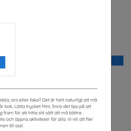
Arbetslivet
n
Arena Skolinformation
Beställ 0kr
la, oro eller ilska? Det är helt naturligt att må
 bok, Lätta trycket Mini, finns det tips på att
 fram för att hitta sitt sätt att må bättre.
ch öppna aktiviteter för alla. Vi vill att fler
n till oss!