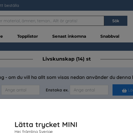
tt beställa
Sök
re
Topplistor
Senast inkomna
Snabbval
Livskunskap (14) st
g - om du vill ha allt som visas nedan använder du denna 
Enstaka ex.
Läg
Lätta trycket MINI
Hej främling Sverige