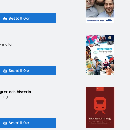
Beställ 0kr
Beställ 0kr
Beställ 0kr
ormation
Beställ 0kr
yror och historia
eningen
Lätta trycket MINI
Hej främling Sverige
Beställ 0kr
Beställ 0kr