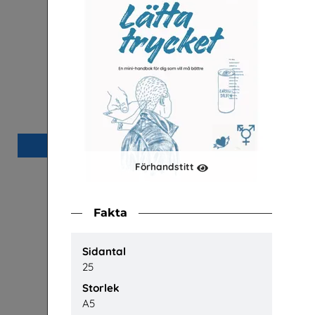
Arbetsmiljö
Arena Skolinformation
P
Beställ 0kr
Förhandstitt
Fakta
Sidantal
25
Storlek
A5