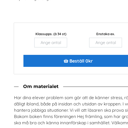
Klassupps. (à 34 st)
Enstaka ex.
Nästan alla män
Arbete
rostatacancerförbundet
Arena Skolinformatio
Beställ 0kr
Beställ 0kr
Beställ 0kr
Om materialet
Har dina elever problem som gör att de känner stress, räds
dåligt ibland, både på insidan och utsidan av kroppen. I vår
hantera jobbiga situationer. Vi vill att läsaren ska prova sig
Bakom boken finns föreningen Hej främling, som har gratis o
ska må bra och känna innanförskap i samhället. Välkomme