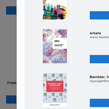
Beställ 0kr
Arbete
Arena Skolinf
Bostäder, h
Hyresgästför
Fredsakademin - Metodmaterial om hållbar
fred och säkerhet
Svenska Freds
Beställ 0kr