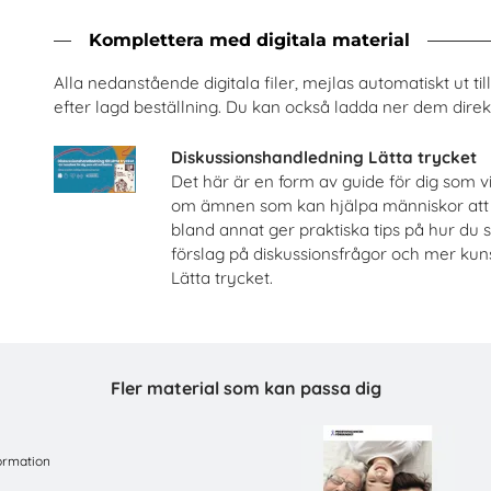
Komplettera med digitala material
och järnväg – om risker med
Säkra svar om hi
spårspring
Riksförbundet Noaks A
Alla nedanstående digitala filer, mejlas automatiskt ut t
Trafikverket
efter lagd beställning. Du kan också ladda ner dem direkt
Beställ 0kr
Beställ 0kr
Diskussionshandledning Lätta trycket
Det här är en form av guide för dig som v
om ämnen som kan hjälpa människor att 
bland annat ger praktiska tips på hur du s
förslag på diskussionsfrågor och mer ku
Lätta trycket.
Fler material som kan passa dig
ormation
Celiaki
En match för live
Fria Bröd AB
Tobiasregistret