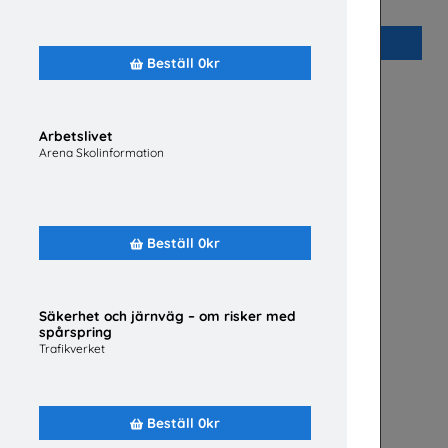
Plan International Sverige
Beställ 0kr
Beställ 0kr
Arbetslivet
Arena Skolinformation
Beställ 0kr
Säkerhet och järnväg – om risker med
spårspring
Trafikverket
Beställ 0kr