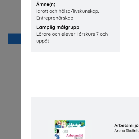
Ämne(n)
Idrott och hälsa/livskunskap,
Bostäder, hyror och historia
Säkerhet 
Entreprenörskap
Hyresgästföreningen
Lämplig målgrupp
Lärare och elever i årskurs 7 och
Beställ 0kr
uppåt
Arbetsmiljö
Arena Skolinf
Jobba på apotek
Sveriges Apoteksförening