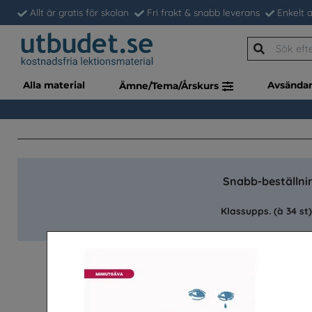
Allt är gratis för skolan
Fri frakt & snabb leverans
Enkelt a
Alla material
Avsända
Ämne/Tema/Årskurs
Snabb-beställnin
Klassupps. (à 34 st)