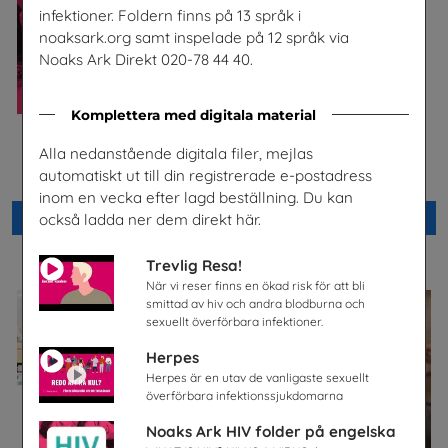
infektioner. Foldern finns på 13 språk i
noaksark.org samt inspelade på 12 språk via
Noaks Ark Direkt 020-78 44 40.
Komplettera med digitala material
Säkra svar om hiv
Checklista för undervisning
Alla nedanstående digitala filer, mejlas
om pornografi
Riksförbundet Noaks Ark
automatiskt ut till din registrerade e-postadress
Unizon
inom en vecka efter lagd beställning. Du kan
Beställ 0kr
Beställ 0kr
också ladda ner dem direkt här.
Trevlig Resa!
När vi reser finns en ökad risk för att bli
smittad av hiv och andra blodburna och
sexuellt överförbara infektioner.
Herpes
Herpes är en utav de vanligaste sexuellt
överförbara infektionssjukdomarna
Noaks Ark HIV folder på engelska