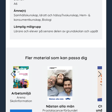
Vanliga frågor och svar
A6
Så beställer du
Ämne(n)
Mina sidor
Samhällskunskap, Idrott och hälsa/livskunskap, Hem- &
konsumentkunskap, Biologi
Beställ material
Lämplig målgrupp
Lärare och elever på senare delen av grundskolan och uppåt
Alla material
Avsändare
Senast inkomna
Topplistor
Fler material som kan passa dig
Mer för skolan
Kahoot
Previous
Next
Gratis evenemang
Om oss
Arbetsmiljö
Arena
Om utbudet.se
Skolinformation
Integritetspolicy m.m.
Nästan alla män
Checklis
Miljöpolicy
undervis
Prostatacancerförbundet