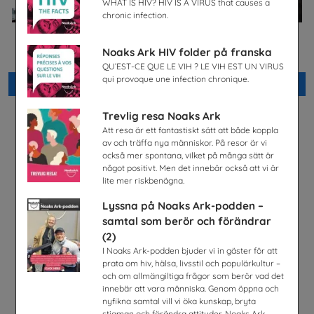
WHAT IS HIV? HIV IS A VIRUS that causes a
chronic infection.
Jobba på apotek
Celiaki
Noaks Ark HIV folder på franska
Sveriges Apoteksförening
Fria Bröd AB
QU’EST-CE QUE LE VIH ? LE VIH EST UN VIRUS
qui provoque une infection chronique.
Beställ 0kr
Beställ 0kr
Trevlig resa Noaks Ark
Att resa är ett fantastiskt sätt att både koppla
av och träffa nya människor. På resor är vi
också mer spontana, vilket på många sätt är
något positivt. Men det innebär också att vi är
lite mer riskbenägna.
Lyssna på Noaks Ark-podden –
samtal som berör och förändrar
(2)
I Noaks Ark-podden bjuder vi in gäster för att
prata om hiv, hälsa, livsstil och populärkultur –
och om allmängiltiga frågor som berör vad det
innebär att vara människa. Genom öppna och
Lätta trycket MINI
nyfikna samtal vill vi öka kunskap, bryta
Hej främling Sverige
stigman och förändra attityder. Noaks Ark