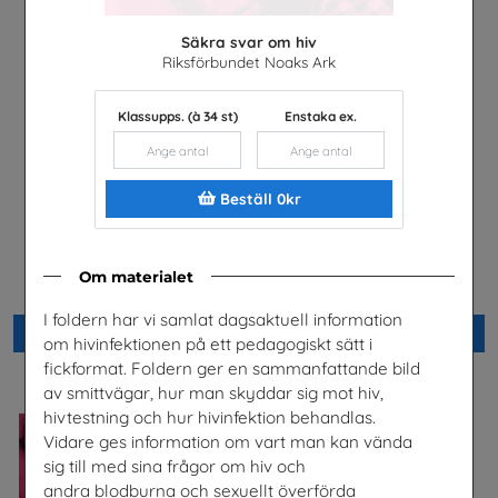
Säkra svar om hiv
Riksförbundet Noaks Ark
Klassupps. (à 34 st)
Enstaka ex.
Beställ 0kr
Arbetsmiljö
Nästan alla män
Om materialet
Arena Skolinformation
Prostatacancerförbundet
I foldern har vi samlat dagsaktuell information
Beställ 0kr
Beställ 0kr
om hivinfektionen på ett pedagogiskt sätt i
fickformat. Foldern ger en sammanfattande bild
av smittvägar, hur man skyddar sig mot hiv,
hivtestning och hur hivinfektion behandlas.
Vidare ges information om vart man kan vända
sig till med sina frågor om hiv och
andra blodburna och sexuellt överförda