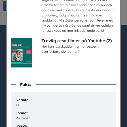
arbetar för att minska spridningen av hiv och
Beställ 0kr
andra sexuellt överförbara infektioner genom
utbildning, rådgivning och testning med
snabbsvar. Vi stöttar personer som lever med
hiv och deras närstående samt driver opinion
för att skapa en mer inkluderande värld.
Trevlig resa filmer på Youtube (2)
utbudet.se
Hur kan jag skydda mig mot sexuellt
överförbara sjukdomar?
Box 45404
104 31 Stockholm
020-67 60 50
info@utbudet.se
Fakta
facebook
instagram
linkedin
youtube
Sidantal
10
Format
Kundtjänst
Vikfolder
Kontakt
Storlek