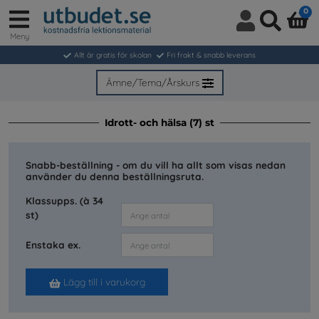
0
Meny
Logga
Sök
in
Allt är gratis för skolan
Fri frakt & snabb leverans
/
Bli
Ämne/Tema/Årskurs
medlem
Idrott- och hälsa (7) st
Snabb-beställning - om du vill ha allt som visas nedan
använder du denna beställningsruta.
Klassupps. (à 34
st)
Enstaka ex.
Lägg till i varukorg