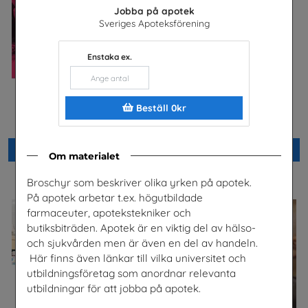
Jobba på apotek
Sveriges Apoteksförening
Enstaka ex.
Säkra svar om hiv
Checklista för undervisning
Beställ 0kr
om pornografi
Riksförbundet Noaks Ark
Unizon
Beställ 0kr
Beställ 0kr
Om materialet
Broschyr som beskriver olika yrken på apotek.
På apotek arbetar t.ex. högutbildade
farmaceuter, apotekstekniker och
butiksbiträden. Apotek är en viktig del av hälso-
och sjukvården men är även en del av handeln.
Här finns även länkar till vilka universitet och
utbildningsföretag som anordnar relevanta
utbildningar för att jobba på apotek.