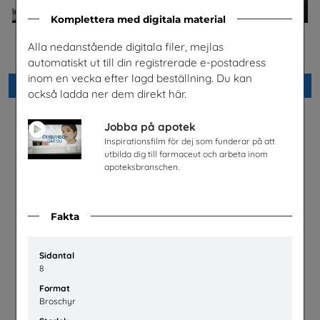
Komplettera med digitala material
Alla nedanstående digitala filer, mejlas
Jobba på apotek
Celiaki
Sveriges Apoteksförening
Fria Bröd AB
automatiskt ut till din registrerade e-postadress
inom en vecka efter lagd beställning. Du kan
Beställ 0kr
Beställ 0kr
också ladda ner dem direkt här.
Jobba på apotek
Inspirationsfilm för dej som funderar på att
utbilda dig till farmaceut och arbeta inom
apoteksbranschen.
Fakta
Sidantal
8
Format
Lätta trycket MINI
Broschyr
Hej främling Sverige