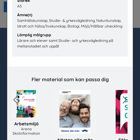
Storlek
A5
Beställ 0kr
Ämne(n)
Samhällskunskap, Studie- & yrkesvägledning, Naturkunskap,
Idrott och hälsa/livskunskap, Biologi, Miljö/Hållbar utveckling
Lämplig målgrupp
Lärare och elever samt Studie- och yrkesvägledning på
mellanstadiet och uppåt
utbudet.se
Box 45404
104 31 Stockholm
Fler material som kan passa dig
020-67 60 50
info@utbudet.se
Previous
Next
facebook
instagram
linkedin
youtube
Arbetsmiljö
Kundtjänst
Arena
Skolinformation
Kontakt
Nästan alla män
Säkra sva