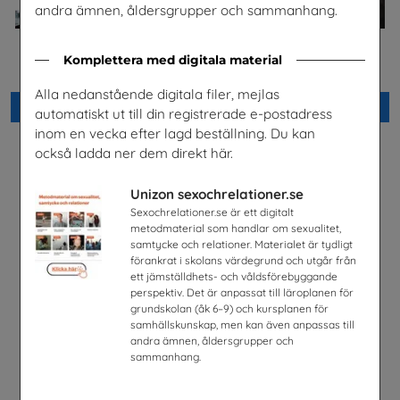
andra ämnen, åldersgrupper och sammanhang.
Jobba på apotek
Celiaki
Komplettera med digitala material
Sveriges Apoteksförening
Fria Bröd AB
Alla nedanstående digitala filer, mejlas
Beställ 0kr
Beställ 0kr
automatiskt ut till din registrerade e-postadress
inom en vecka efter lagd beställning. Du kan
också ladda ner dem direkt här.
Unizon sexochrelationer.se
Sexochrelationer.se är ett digitalt
metodmaterial som handlar om sexualitet,
samtycke och relationer. Materialet är tydligt
förankrat i skolans värdegrund och utgår från
ett jämställdhets- och våldsförebyggande
perspektiv. Det är anpassat till läroplanen för
grundskolan (åk 6–9) och kursplanen för
samhällskunskap, men kan även anpassas till
andra ämnen, åldersgrupper och
sammanhang.
Lätta trycket MINI
Hej främling Sverige