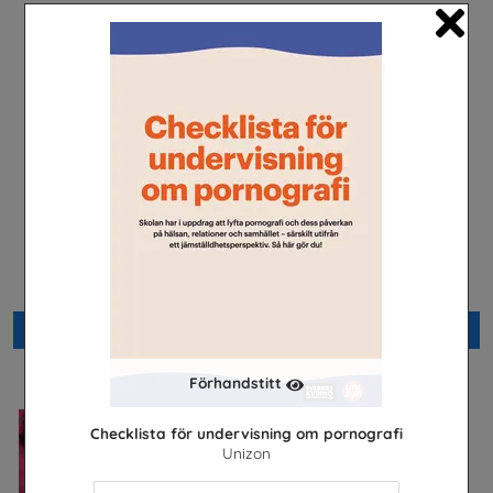
Cl
Arbetsmiljö
Nästan alla män
Arena Skolinformation
Prostatacancerförbundet
Beställ 0kr
Beställ 0kr
Förhandstitt
Checklista för undervisning om pornografi
Unizon