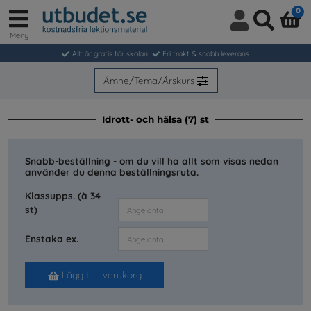
0
Meny
Logga
Sök
in
Allt är gratis för skolan
Fri frakt & snabb leverans
/
Bli
Ämne/Tema/Årskurs
medlem
Idrott- och hälsa (7) st
Snabb-beställning - om du vill ha allt som visas nedan
använder du denna beställningsruta.
Klassupps. (à 34
st)
Enstaka ex.
Lägg till i varukorg