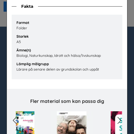
Fakta
Beställ 0kr
Format
Folder
Storlek
A5
utbudet.se
Ämne(n)
Biologi, Naturkunskap, Idrott och hälsa/livskunskap
Box 45404
Lämplig målgrupp
104 31 Stockholm
Lärare på senare delen av grundskolan och uppåt
020-67 60 50
info@utbudet.se
facebook
instagram
linkedin
youtube
Fler material som kan passa dig
Previous
Next
Kundtjänst
Kontakt