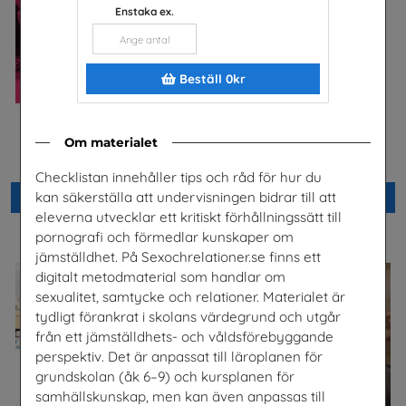
Enstaka ex.
Beställ 0kr
Säkra svar om hiv
Checklista för undervisning
Om materialet
om pornografi
Riksförbundet Noaks Ark
Unizon
Checklistan innehåller tips och råd för hur du
kan säkerställa att undervisningen bidrar till att
Beställ 0kr
Beställ 0kr
eleverna utvecklar ett kritiskt förhållningssätt till
pornografi och förmedlar kunskaper om
jämställdhet. På Sexochrelationer.se finns ett
digitalt metodmaterial som handlar om
sexualitet, samtycke och relationer. Materialet är
tydligt förankrat i skolans värdegrund och utgår
från ett jämställdhets- och våldsförebyggande
perspektiv. Det är anpassat till läroplanen för
grundskolan (åk 6–9) och kursplanen för
samhällskunskap, men kan även anpassas till