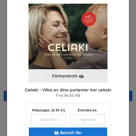
Hotell- och
Restaurang- och
Förhandstitt
turismprogrammet
livsmedelsprogrammet
Visita
Visita
Celiaki - Vilka av dina patienter har celiaki
Fria Bröd AB
Beställ 0kr
Beställ 0kr
Klassupps. (à 34 st)
Enstaka ex.
Beställ 0kr