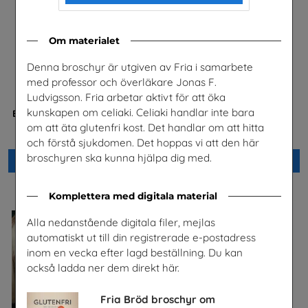
Om materialet
Denna broschyr är utgiven av Fria i samarbete
med professor och överläkare Jonas F.
Ludvigsson. Fria arbetar aktivt för att öka
kunskapen om celiaki. Celiaki handlar inte bara
Bostäder, hyror och historia
Säkerhet och järnväg – om
risker med spårspring
Hyresgästföreningen
om att äta glutenfri kost. Det handlar om att hitta
Trafikverket
och förstå sjukdomen. Det hoppas vi att den här
broschyren ska kunna hjälpa dig med.
Beställ 0kr
Beställ 0kr
Komplettera med digitala material
Alla nedanstående digitala filer, mejlas
automatiskt ut till din registrerade e-postadress
inom en vecka efter lagd beställning. Du kan
också ladda ner dem direkt här.
Fria Bröd broschyr om