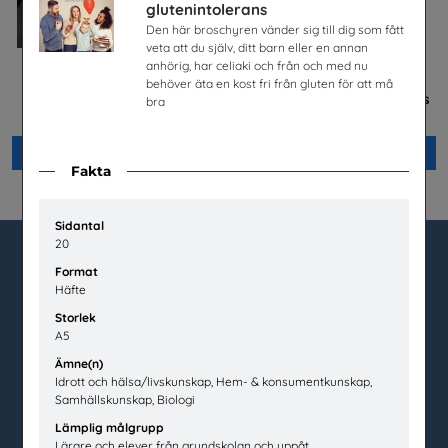
glutenintolerans
Den här broschyren vänder sig till dig som fått
veta att du själv, ditt barn eller en annan
anhörig, har celiaki och från och med nu
Celiaki
Mer än en fluga -
behöver äta en kost fri från gluten för att må
Lärarhandledning om barns
Fria Bröd AB
bra
och ungas trygghet på nätet
Plan International Sverige
Beställ 0kr
Beställ 0kr
Fakta
Sidantal
20
Format
Häfte
utbudet.se
Storlek
Box 45404
A5
104 31 Stockholm
Ämne(n)
Idrott och hälsa/livskunskap, Hem- & konsumentkunskap,
020-67 60 50
Samhällskunskap, Biologi
info@utbudet.se
Lämplig målgrupp
Lärare och elever från grundskolan och uppåt