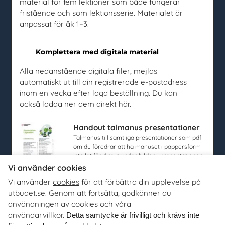
material för fem lektioner som både fungerar
Topplistor
fristående och som lektionsserie. Materialet är
Mer för skolan
anpassat för åk 1–3.
Kahoot
Gratis evenemang
Komplettera med digitala material
Alla nedanstående digitala filer, mejlas
Om oss
automatiskt ut till din registrerade e-postadress
inom en vecka efter lagd beställning. Du kan
Om utbudet.se
också ladda ner dem direkt här.
Integritetspolicy m.m.
Miljöpolicy
Handout talmanus presentationer
För avsändare
Talmanus till samtliga presentationer som pdf
om du föredrar att ha manuset i pappersform
Medverka på utbudet.se
istället för direkt under bilden i presentationen.
Vi använder cookies
Utbudet.se
distribuerar
Vi använder
cookies
för att förbättra din upplevelse på
organisationers, myndigheters och företags egna material
Lektion 3 - Arbetsblad Skapa bra
utbudet.se. Genom att fortsätta, godkänner du
till Sveriges alla skolor, universitet och högskolor. Tjänsten
lösenord
användningen av cookies och våra
är kostnadsfri för lärare, studie- och yrkesvägledare och
Ta del av en redigerbar version av arbetsblad till
användarvillkor.
Detta samtycke är frivilligt och krävs inte
lektion 3 ifall att du vill anpassar arbetsbladet.
annan skolpersonal.