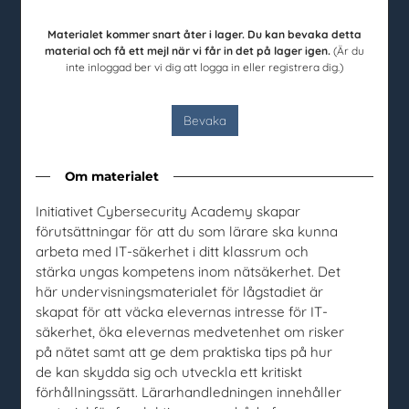
104 31 Stockholm
Materialet kommer snart åter i lager. Du kan bevaka detta
020-67 60 50
material och få ett mejl när vi får in det på lager igen.
(Är du
info@utbudet.se
inte inloggad ber vi dig att logga in eller registrera dig.)
facebook
instagram
linkedin
youtube
Bevaka
Om materialet
Kundtjänst
Initiativet Cybersecurity Academy skapar
Kontakt
förutsättningar för att du som lärare ska kunna
Vanliga frågor och svar
arbeta med IT-säkerhet i ditt klassrum och
Så beställer du
stärka ungas kompetens inom nätsäkerhet. Det
Mina sidor
här undervisningsmaterialet för lågstadiet är
skapat för att väcka elevernas intresse för IT-
Beställ material
säkerhet, öka elevernas medvetenhet om risker
på nätet samt att ge dem praktiska tips på hur
Alla material
de kan skydda sig och utveckla ett kritiskt
Avsändare
förhållningssätt. Lärarhandledningen innehåller
Senast inkomna