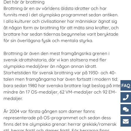
Det här är brottning
Brottning är en av världens äldsta idrotter och har
funnits med i det olympiska programmet sedan antiken.
I alla kulturer och civilisationer har människor ägnat sig
åt någon form av brottning för att mäta sina krafter, och
brottare har sedan tidernas begynnelse varit beryktade
för sin överlägsna fysik och mentala styrka.
Brottning är även den mest framgångsrika grenen i
svensk idrottshistoria, där vi kan stoltsera med fler
olympiska medaljörer än någon annan idrott.
Storhetstiden för svensk brottning var på 1930- och 40-
talen men framgångarna har även fortsatt i modern tid:
FAQ
bara sedan 1980 har svenska brottare lagt beslag på inte
mindre än 17 OS-medaljer, 62 VM-medaljer och 92 EM-
medaljer.
Ko
År 2004 var första gången som damer fanns
Ch
representerade på OS-programmet och sedan dess
finns det tre olympiska grenar: herrar grekisk/romersk
Ku
stil, herrar fristil och damer fristil. För herrarna finns