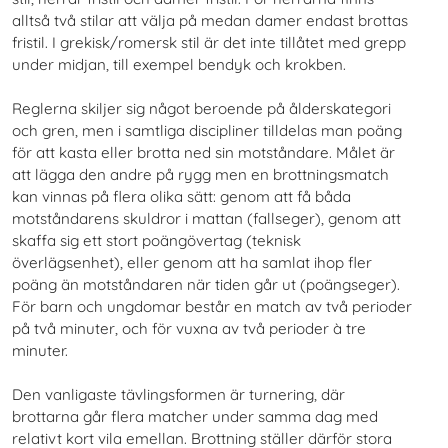
alltså två stilar att välja på medan damer endast brottas
fristil. I grekisk/romersk stil är det inte tillåtet med grepp
under midjan, till exempel bendyk och krokben.
Reglerna skiljer sig något beroende på ålderskategori
och gren, men i samtliga discipliner tilldelas man poäng
för att kasta eller brotta ned sin motståndare. Målet är
att lägga den andre på rygg men en brottningsmatch
kan vinnas på flera olika sätt: genom att få båda
motståndarens skuldror i mattan (fallseger), genom att
skaffa sig ett stort poängövertag (teknisk
överlägsenhet), eller genom att ha samlat ihop fler
poäng än motståndaren när tiden går ut (poängseger).
För barn och ungdomar består en match av två perioder
på två minuter, och för vuxna av två perioder à tre
minuter.
Den vanligaste tävlingsformen är turnering, där
brottarna går flera matcher under samma dag med
relativt kort vila emellan. Brottning ställer därför stora