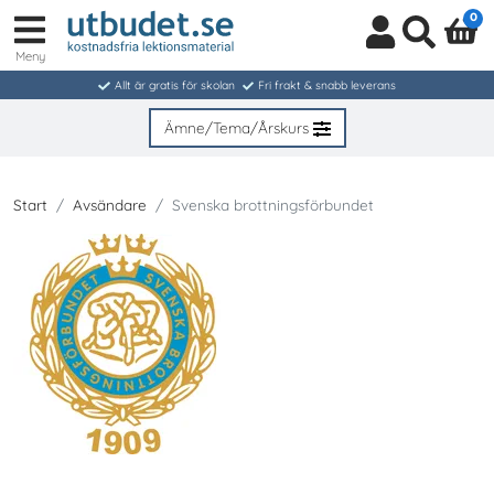
0
Meny
Logga
Sök
in
Allt är gratis för skolan
Fri frakt & snabb leverans
/
Bli
Ämne/Tema/Årskurs
medlem
Start
Avsändare
Svenska brottningsförbundet