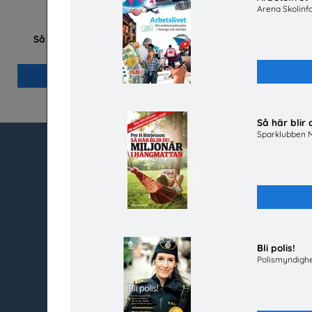
Arena Skolinf
Så här blir du miljonär som företagare
Sparklubben Media AB
Beställ 0kr
Så här blir
Sparklubben 
utbudet.se
Kundtjänst
Box 45404
Kontakt
104 31 Stockholm
Vanliga frågor och
Så beställer du
020-67 60 50
Mina sidor
Bli polis!
info@utbudet.se
Polismyndigh
facebook
instagram
linkedin
youtube