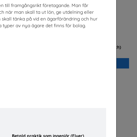
n till framgångsrikt företagande. Man får
ch när man skall ta ut lön, ge utdelning eller
n skall tänka på vid en ägarförändring och hur
a typer av nya ägare det finns för bolag.
hängmattan
Betald praktik som ingenjör (Plansch)
B
Tekniksprånget
Beställ 0kr
Betald praktik som ingenjör (Flyer)