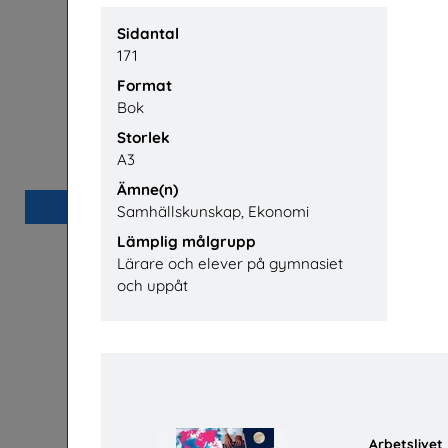
Sidantal
171
Format
Bok
Storlek
Arbetslivet
Betald p
A3
Arena Skolinformation
Ämne(n)
Beställ 0kr
Samhällskunskap, Ekonomi
Lämplig målgrupp
Lärare och elever på gymnasiet
och uppåt
Arbetslivet