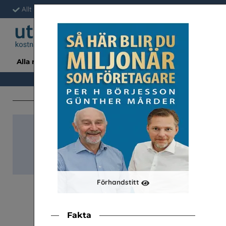
Allt är gratis för skolan
Fri frakt & snabb leverans
Enkelt a
Alla material
Avsända
Ämne/Tema/Årskurs
Snabb-beställnin
Klassupps. (à 34 st)
Förhandstitt
Fakta