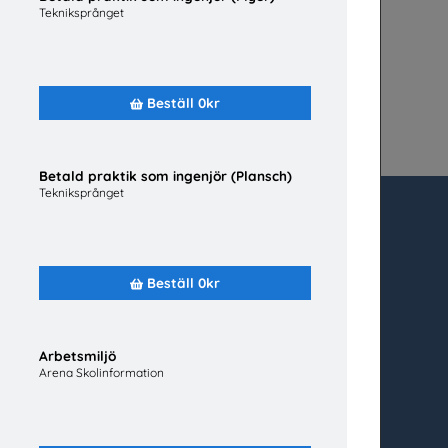
Tekniksprånget
Beställ 0kr
Betald praktik som ingenjör (Plansch)
Tekniksprånget
Utbudet.se
distribuerar
organisationers, myndigheters
Beställ 0kr
och företags egna material till
cy m.m.
Sveriges alla skolor, universitet
och högskolor. Tjänsten är
Arbetsmiljö
kostnadsfri för lärare, studie- och
re
Arena Skolinformation
yrkesvägledare och annan
tbudet.se
skolpersonal.