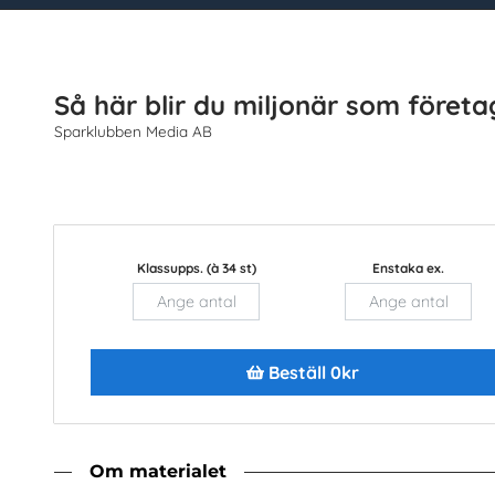
tt beställa
Sök
Så här blir du miljonär som företa
Sparklubben Media AB
re
Topplistor
Senast inkomna
Snabbval
Ekonomi (5) st
Klassupps. (à 34 st)
Enstaka ex.
g - om du vill ha allt som visas nedan använder du denna 
Enstaka ex.
Läg
Beställ 0kr
Om materialet