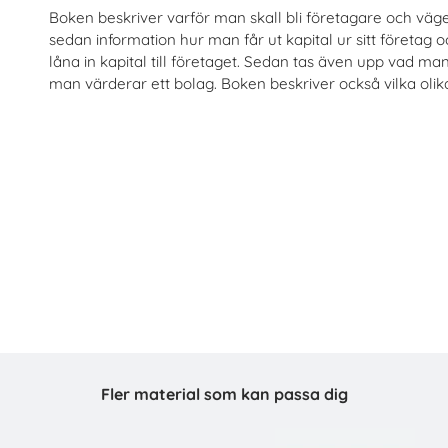
Boken beskriver varför man skall bli företagare och väge
sedan information hur man får ut kapital ur sitt företag o
låna in kapital till företaget. Sedan tas även upp vad ma
man värderar ett bolag. Boken beskriver också vilka olik
raktik som ingenjör (Flyer)
Så här blir du miljonär i 
Tekniksprånget
Sparklubben Media A
Beställ 0kr
Beställ 0kr
Fler material som kan passa dig