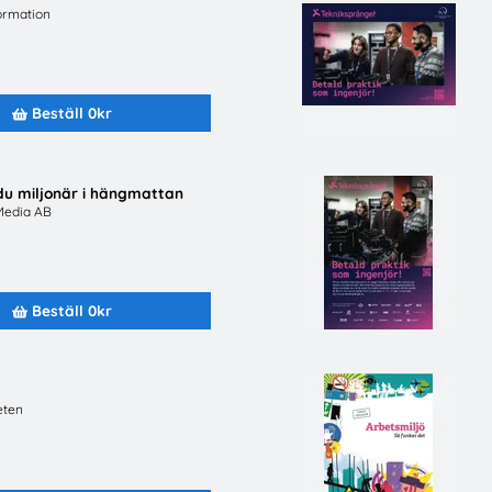
ormation
Beställ 0kr
 du miljonär i hängmattan
Media AB
Beställ material
Om oss
Beställ 0kr
Alla material
Om utbudet.se
 svar
Avsändare
Integritetspoli
Senast inkomna
Miljöpolicy
Topplistor
För avsända
eten
Mer för skolan
Medverka på u
Kahoot
Gratis evenemang